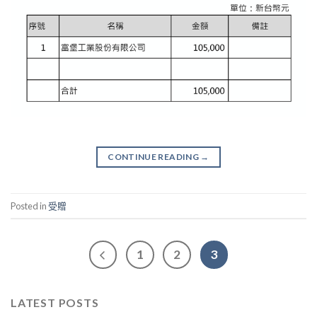
CONTINUE READING
→
Posted in
受贈
1
2
3
LATEST POSTS