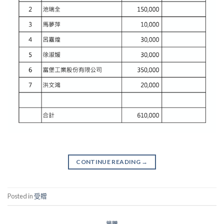
CONTINUE READING
→
Posted in
受贈
捐贈