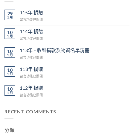
115年 捐贈
29
5 月
在
留言功能已關閉
〈115
年
114年 捐贈
10
捐
1 月
在
留言功能已關閉
贈〉
〈114
中
年
113年 – 收到捐款及物資名單清冊
10
捐
1 月
在
留言功能已關閉
贈〉
〈113
中
年
113年 捐贈
10
–
1 月
在
留言功能已關閉
收
〈113
到
年
112年 捐贈
捐
10
捐
1 月
款
在
留言功能已關閉
贈〉
及
〈112
中
物
年
資
捐
RECENT COMMENTS
名
贈〉
單
中
清
冊〉
分類
中