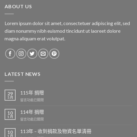
ABOUT US
Lorem ipsum dolor sit amet, consectetuer adipiscing elit, sed
diam nonummy nibh euismod tincidunt ut laoreet dolore
magna aliquam erat volutpat.
LATEST NEWS
115年 捐贈
29
5 月
在
留言功能已關閉
〈115
年
114年 捐贈
10
捐
1 月
在
留言功能已關閉
贈〉
〈114
中
年
113年 – 收到捐款及物資名單清冊
10
捐
1 月