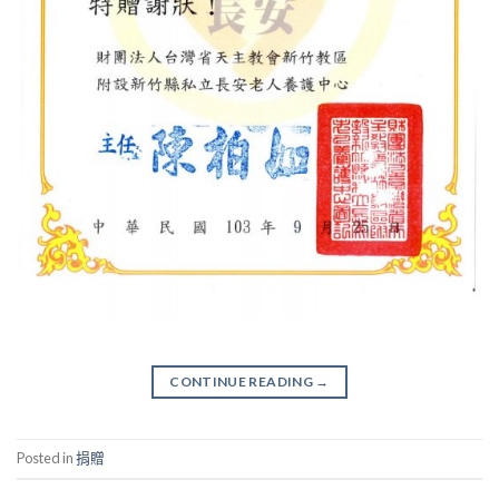
CONTINUE READING
→
Posted in
捐贈