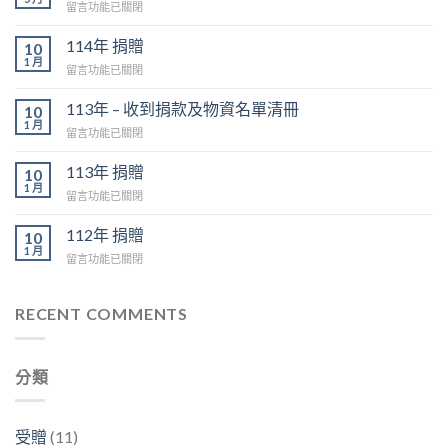
在
留言功能已關閉
〈115
年
114年 捐贈
10
捐
1 月
在
留言功能已關閉
贈〉
〈114
中
年
113年 – 收到捐款及物資名單清冊
10
捐
1 月
在
留言功能已關閉
贈〉
〈113
中
年
113年 捐贈
10
–
1 月
在
留言功能已關閉
收
〈113
到
年
112年 捐贈
捐
10
捐
1 月
款
在
留言功能已關閉
贈〉
及
〈112
中
物
年
資
捐
RECENT COMMENTS
名
贈〉
單
中
清
冊〉
分類
中
受贈
(11)