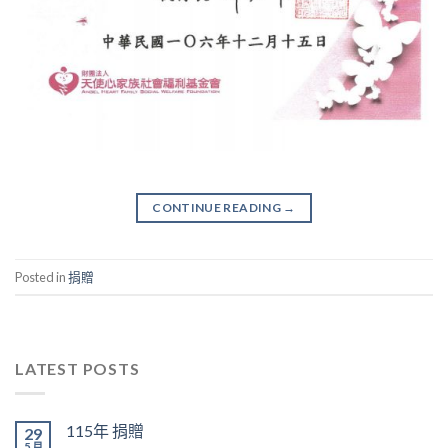
CONTINUE READING
→
Posted in
捐贈
LATEST POSTS
115年 捐贈
29
5 月