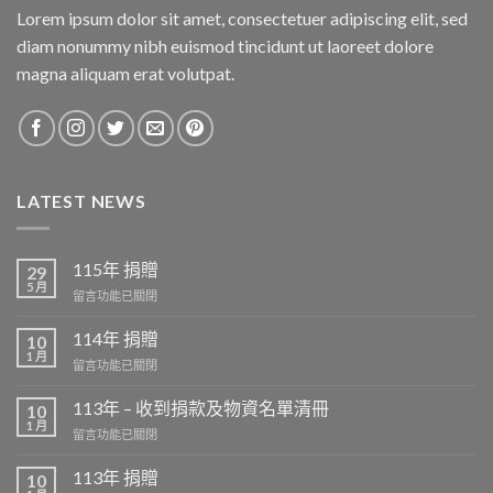
Lorem ipsum dolor sit amet, consectetuer adipiscing elit, sed
diam nonummy nibh euismod tincidunt ut laoreet dolore
magna aliquam erat volutpat.
LATEST NEWS
115年 捐贈
29
5 月
在
留言功能已關閉
〈115
年
114年 捐贈
10
捐
1 月
在
留言功能已關閉
贈〉
〈114
中
年
113年 – 收到捐款及物資名單清冊
10
捐
1 月
在
留言功能已關閉
贈〉
〈113
中
年
113年 捐贈
10
–