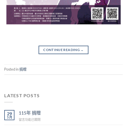
CONTINUE READING
→
Posted in
捐贈
LATEST POSTS
115年 捐贈
29
5 月
在
留言功能已關閉
〈115