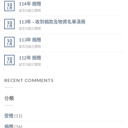
年
114年 捐贈
10
捐
1 月
在
留言功能已關閉
贈〉
〈114
中
年
113年 – 收到捐款及物資名單清冊
10
捐
1 月
在
留言功能已關閉
贈〉
〈113
中
年
113年 捐贈
10
–
1 月
在
留言功能已關閉
收
〈113
到
年
112年 捐贈
捐
10
捐
1 月
款
在
留言功能已關閉
贈〉
及
〈112
中
物
年
資
捐
RECENT COMMENTS
名
贈〉
單
中
清
冊〉
分類
中
受贈
(11)
捐贈
(16)