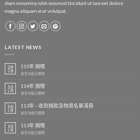
diam nonummy nibh euismod tincidunt ut laoreet dolore
magna aliquam erat volutpat.
LATEST NEWS
115年 捐贈
29
5 月
在
留言功能已關閉
〈115
年
114年 捐贈
10
捐
1 月
在
留言功能已關閉
贈〉
〈114
中
年
113年 – 收到捐款及物資名單清冊
10
捐
1 月
在
留言功能已關閉
贈〉
〈113
中
年
113年 捐贈
10
–
1 月
在
留言功能已關閉
收
〈113
到