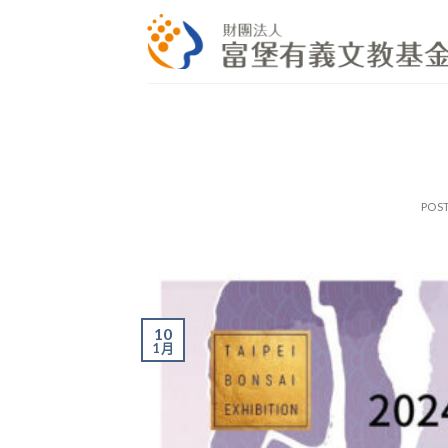
Skip
to
content
POS
10
1 月