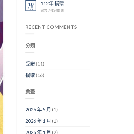
年
112年 捐贈
捐
10
捐
1 月
款
在
留言功能已關閉
贈〉
及
〈112
中
物
年
資
捐
RECENT COMMENTS
名
贈〉
單
中
清
冊〉
分類
中
受贈
(11)
捐贈
(16)
彙整
2026 年 5 月
(1)
2026 年 1 月
(1)
2025 年 1 月
(2)