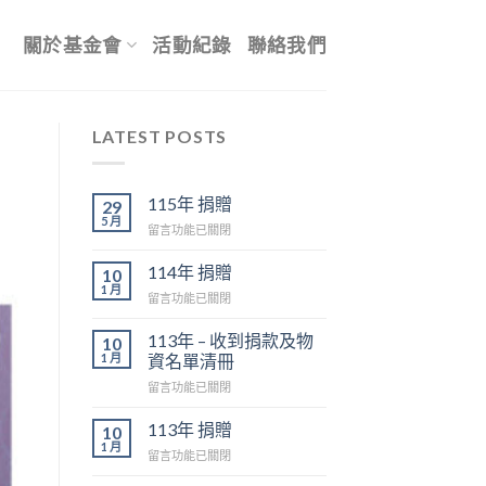
關於基金會
活動紀錄
聯絡我們
LATEST POSTS
115年 捐贈
29
5 月
在
留言功能已關閉
〈115
年
114年 捐贈
10
捐
1 月
在
留言功能已關閉
贈〉
〈114
中
年
113年 – 收到捐款及物
10
捐
1 月
資名單清冊
贈〉
在
留言功能已關閉
中
〈113
年
113年 捐贈
10
–
1 月
在
留言功能已關閉
收
〈113
到