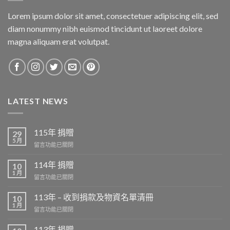
Lorem ipsum dolor sit amet, consectetuer adipiscing elit, sed
diam nonummy nibh euismod tincidunt ut laoreet dolore
magna aliquam erat volutpat.
LATEST NEWS
115年 捐贈
29
5 月
在
留言功能已關閉
〈115
年
114年 捐贈
10
捐
1 月
在
留言功能已關閉
贈〉
〈114
中
年
113年 – 收到捐款及物資名單清冊
10
捐
1 月
在
留言功能已關閉
贈〉
〈113
中
年
113年 捐贈