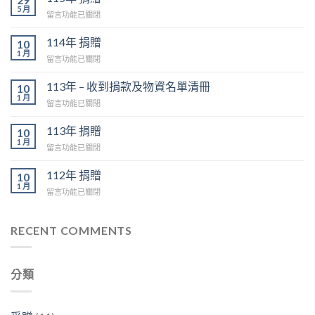
5 月
在
留言功能已關閉
〈115
年
114年 捐贈
10
捐
1 月
在
留言功能已關閉
贈〉
〈114
中
年
113年 – 收到捐款及物資名單清冊
10
捐
1 月
在
留言功能已關閉
贈〉
〈113
中
年
113年 捐贈
10
–
1 月
在
留言功能已關閉
收
〈113
到
年
112年 捐贈
捐
10
捐
1 月
款
在
留言功能已關閉
贈〉
及
〈112
中
物
年
資
捐
RECENT COMMENTS
名
贈〉
單
中
清
冊〉
分類
中